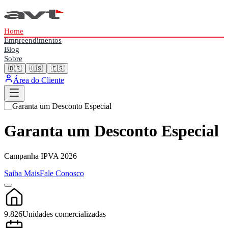
Home
Empreendimentos
Blog
Sobre
🇧🇷
🇺🇸
🇪🇸
Área do Cliente
Garanta um Desconto Especial
Campanha IPVA 2026
Saiba Mais
Fale Conosco
9.826
Unidades comercializadas