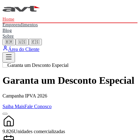
Home
Empreendimentos
Blog
Sobre
🇧🇷
🇺🇸
🇪🇸
Área do Cliente
Garanta um Desconto Especial
Campanha IPVA 2026
Saiba Mais
Fale Conosco
9.826
Unidades comercializadas