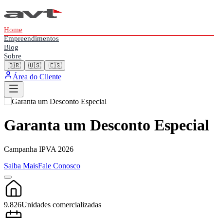
Home
Empreendimentos
Blog
Sobre
🇧🇷
🇺🇸
🇪🇸
Área do Cliente
Garanta um Desconto Especial
Campanha IPVA 2026
Saiba Mais
Fale Conosco
9.826
Unidades comercializadas