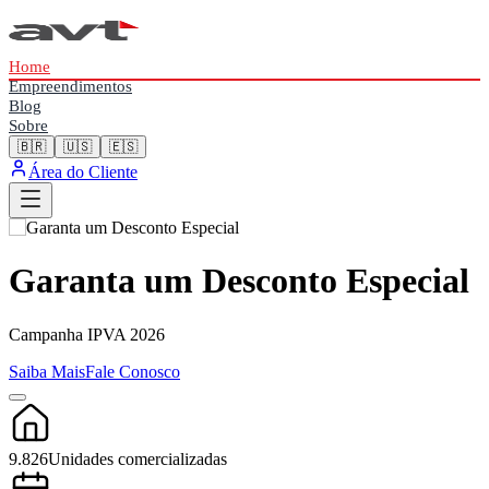
Home
Empreendimentos
Blog
Sobre
🇧🇷
🇺🇸
🇪🇸
Área do Cliente
Garanta um Desconto Especial
Campanha IPVA 2026
Saiba Mais
Fale Conosco
9.826
Unidades comercializadas