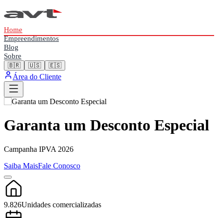
Home
Empreendimentos
Blog
Sobre
🇧🇷
🇺🇸
🇪🇸
Área do Cliente
Garanta um Desconto Especial
Campanha IPVA 2026
Saiba Mais
Fale Conosco
9.826
Unidades comercializadas