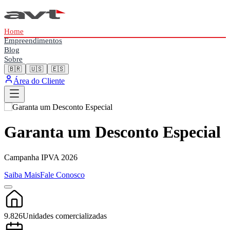
Home
Empreendimentos
Blog
Sobre
🇧🇷
🇺🇸
🇪🇸
Área do Cliente
Garanta um Desconto Especial
Campanha IPVA 2026
Saiba Mais
Fale Conosco
9.826
Unidades comercializadas