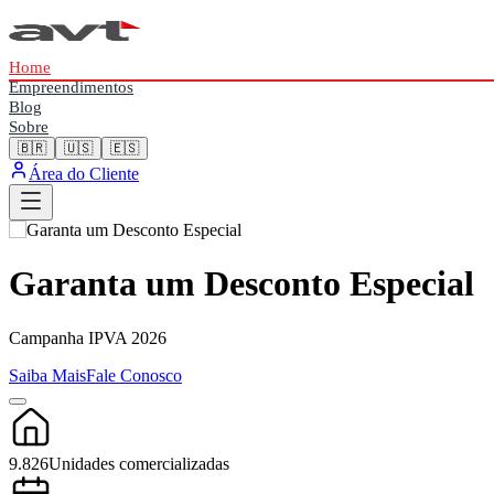
Home
Empreendimentos
Blog
Sobre
🇧🇷
🇺🇸
🇪🇸
Área do Cliente
Garanta um Desconto Especial
Campanha IPVA 2026
Saiba Mais
Fale Conosco
9.826
Unidades comercializadas