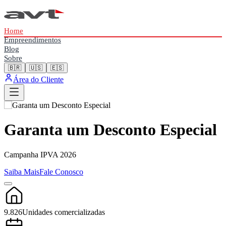
Home
Empreendimentos
Blog
Sobre
🇧🇷
🇺🇸
🇪🇸
Área do Cliente
Garanta um Desconto Especial
Campanha IPVA 2026
Saiba Mais
Fale Conosco
9.826
Unidades comercializadas