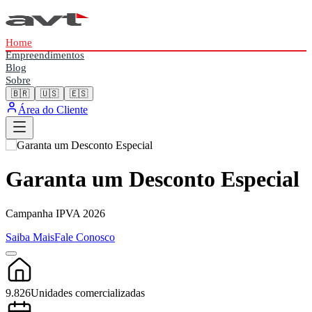
Home
Empreendimentos
Blog
Sobre
🇧🇷
🇺🇸
🇪🇸
Área do Cliente
Garanta um Desconto Especial
Campanha IPVA 2026
Saiba Mais
Fale Conosco
9.826
Unidades comercializadas