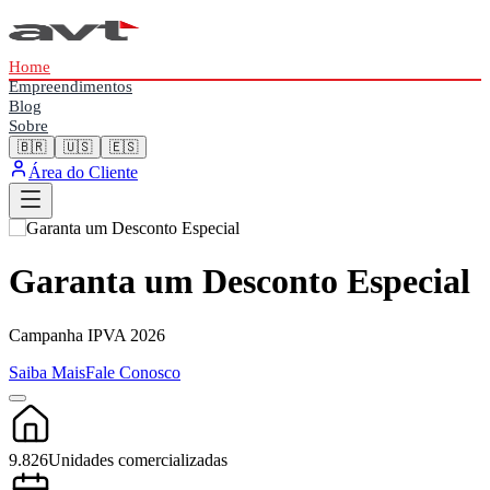
Home
Empreendimentos
Blog
Sobre
🇧🇷
🇺🇸
🇪🇸
Área do Cliente
Garanta um Desconto Especial
Campanha IPVA 2026
Saiba Mais
Fale Conosco
9.826
Unidades comercializadas