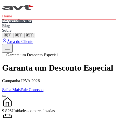
Home
Empreendimentos
Blog
Sobre
🇧🇷
🇺🇸
🇪🇸
Área do Cliente
Garanta um Desconto Especial
Campanha IPVA 2026
Saiba Mais
Fale Conosco
9.826
Unidades comercializadas