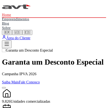
Home
Empreendimentos
Blog
Sobre
🇧🇷
🇺🇸
🇪🇸
Área do Cliente
Garanta um Desconto Especial
Campanha IPVA 2026
Saiba Mais
Fale Conosco
9.826
Unidades comercializadas