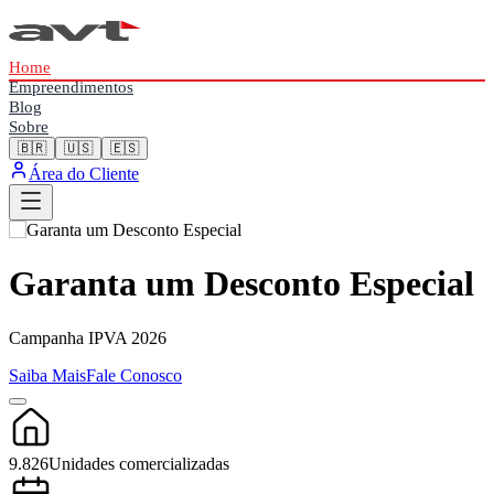
Home
Empreendimentos
Blog
Sobre
🇧🇷
🇺🇸
🇪🇸
Área do Cliente
Garanta um Desconto Especial
Campanha IPVA 2026
Saiba Mais
Fale Conosco
9.826
Unidades comercializadas