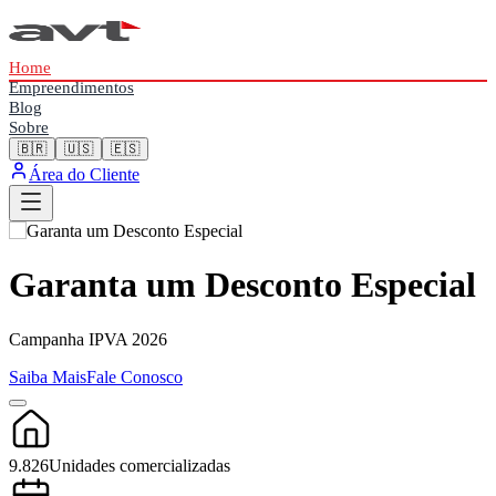
Home
Empreendimentos
Blog
Sobre
🇧🇷
🇺🇸
🇪🇸
Área do Cliente
Garanta um Desconto Especial
Campanha IPVA 2026
Saiba Mais
Fale Conosco
9.826
Unidades comercializadas